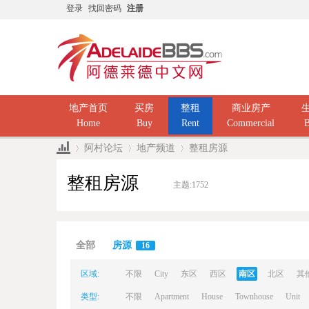
登录
找回密码
注册
地产首页
买房
整租
商业房产
Home
Buy
Rent
Commercial
B
阿村论坛
地产频道
整租房源
整租房源
主题:
1752
Ad
»
›
›
全部
房源
16
区域:
不限
City
东区
西区
南区
北区
其
类型:
不限
Apartment
House
Townhouse
Unit