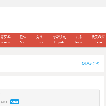
生意买卖
已售
分租
专家观点
资讯
我爱我家
usiness
Sold
Share
Experts
News
Forum
收藏本版
(
651
)
他
Land
Other