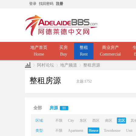
登录
找回密码
注册
地产首页
买房
整租
商业房产
Home
Buy
Rent
Commercial
B
阿村论坛
地产频道
整租房源
整租房源
主题:
1752
Ad
»
›
›
全部
房源
11
区域:
不限
City
东区
西区
南区
北区
其
类型:
不限
Apartment
House
Townhouse
Unit