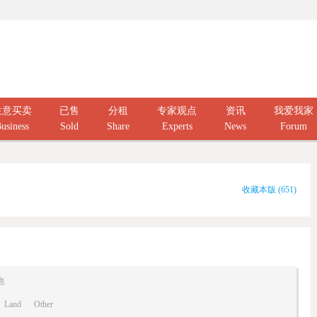
生意买卖
已售
分租
专家观点
资讯
我爱我家
usiness
Sold
Share
Experts
News
Forum
收藏本版
(
651
)
他
Land
Other