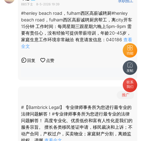
求职招工
BBS下士
8-5-2026 19:39
#henley beach road，fulham西区高薪诚聘厨#henley
beach road，fulham西区高薪诚聘厨房帮工，离city开车
15分钟 工作时间：每周星期三跟星期六晚上5pm-9pm 需
要有责任心，没有经验可提供带薪培训，年龄20-45岁，
家庭生意工作环境非常融洽 有意请发信息：040186
查看
全文
功能
回复
点赞
发帖
联系
我们
推广
#【Bambrick Legal】 专业律师事务所为您进行最专业的
法律问题解答！#专业律师事务所为您进行最专业的法律
问题解答！ 高度专业化、优质低价和富有人性化是我们的
服务宗旨。 擅长各类移民签证申请，移民裁决和上诉；不
动产合同，产权过户，买卖物业；家庭财产分割，离婚监
护权，遗嘱
查看全文