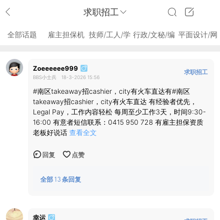
求职招工
全部话题
雇主担保机
技师/工人/学
行政/文秘/编
平面设计/网
会
徒
辑
页设计
Zoeeeeee999
求职招工
BBS小士兵
18-3-2026 15:56
#南区takeaway招cashier，city有火车直达有#南区
takeaway招cashier，city有火车直达 有经验者优先，
Legal Pay，工作内容轻松 每周至少工作3天，时间9:30-
16:00 有意者短信联系：0415 950 728 有雇主担保资质
老板好说话
查看全文
回复
点赞
全部
13
条回复
幸运