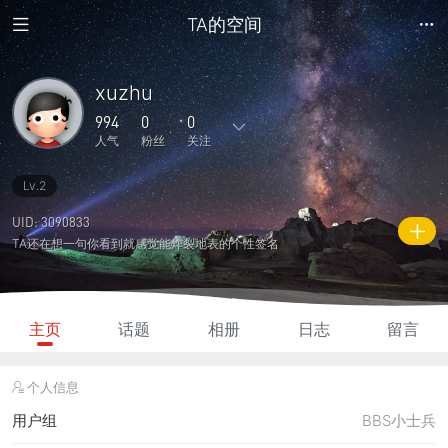
TA的空间
xuzhu
994
0
0
人气
粉丝
关注
Lv.2
7
25
0
0
0
主题
回复
日志
相册
好友
UID: 3090833
TA还在想一句你看到就感觉能炸裂地表的个性签名
0
0
0
994
140
粉丝
关注
说说
人气
积分
主页
话题
相册
日志
留言
个人信息
用户组
BBS小士兵