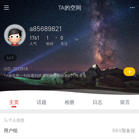
TA的空间
a85689821
1761
1
0
人气
粉丝
关注
Lv.1
2
9
0
0
0
主题
回复
日志
相册
好友
UID: 2033818
TA还在想一句你看到就感觉能炸裂地表的个性签名
1
0
0
1761
40
粉丝
关注
说说
人气
积分
主页
话题
相册
日志
留言
个人信息
用户组
BBS预备役